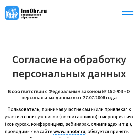
Международный образовательный педагогический
портал «Инновационное образование»
Главная
IMCR7-113344389
Конкурсы
Согласие на обработку
персональных данных
Публикации
Конференции
В соответствии с Федеральным законом № 152-ФЗ «О
персональных данных» от 27.07.2006 года
Пользователь, принимая участие сам и/или привлекая к
Рейтинги
участию своих учеников (воспитанников) в мероприятиях
(конкурсах, конференциях, вебинарах, олимпиадах и т.д.),
Статьи
проводимых на сайте
www.innobr.ru
, обязуется принять